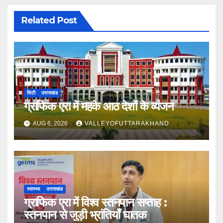
Related Post
सिटी
उत्तराखंड
ग्राफिक एरा में महके आठ देशों के व्यंजन
AUG 6, 2026
VALLEYOFUTTARAKHAND
स्वास्थ्य
उत्तराखंड
ग्राफिक एरा में विश्व स्तनपान सप्ताह :
स्तनपान से जुड़ी भ्रांतियाँ घातक