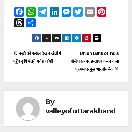
F
W
T
Li
M
T
E
Pi
a
h
el
n
e
wi
m
nt
T
S
c
at
e
k
ss
tt
ail
er
hr
h
e
s
gr
e
e
er
e
e
ar
b
A
a
dI
n
st
a
e
Post
मड़वे की फसल देखने खेतों में
Union Bank of India
o
p
m
n
g
d
पहुँचे कृषि मंत्री गणेश जोशी
पीसीएएफ़ पर हस्ताक्षर करने वाला
navigation
o
p
er
s
प्रथम प्रमुख भारतीय बैंक
k
By
valleyofuttarakhand