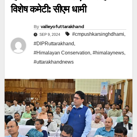
विशेष कमेटी: सीएम धामी
By
valleyofuttarakhand
#cmpushkarsinghdhami
,
SEP 9, 2024
#DIPRuttarakhand
,
#Himalayan Conservation
,
#himalaynews
,
#uttarakhandnews