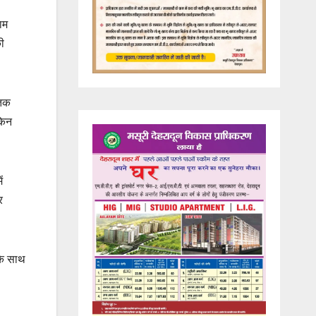
ाम
की
 तक
किन
ं
र
 के साथ