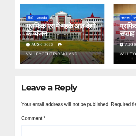
सिटी
उत्तराखंड
स्वास्थ्य
उत
ग्राफिक एरा में महके आठ देशों
ग्राफिक
के व्यंजन
सप्ताह 
भ्रांति
AUG 6, 2026
AUG 6
VALLEYOFUTTARAKHAND
VALLEY
Leave a Reply
Your email address will not be published.
Required fi
Comment
*