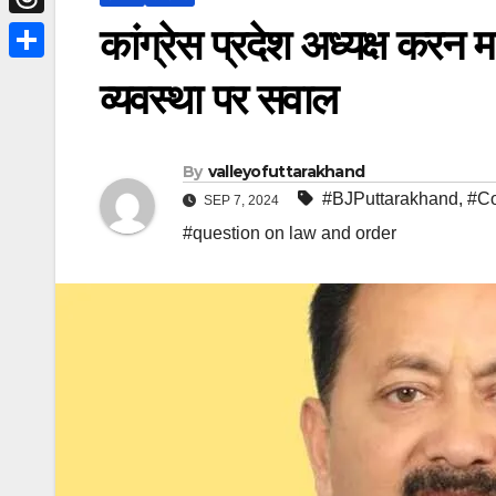
t
m
a
I
i
कांग्रेस प्रदेश अध्यक्ष करन 
n
T
t
i
n
n
g
h
e
S
व्यवस्था पर सवाल
l
t
e
r
r
h
e
r
e
a
r
By
valleyofuttarakhand
a
r
e
#BJPuttarakhand
,
#Co
SEP 7, 2024
d
e
#question on law and order
s
s
t