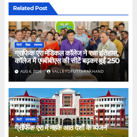
Related Post
सिटी
शिक्षा
स्वास्थ्य
ग्राफिक एरा मेडिकल कॉलेज ने रचा इतिहास,
कॉलेज में एमबीबीएस की सीटें बढ़कर हुईं 250
AUG 6, 2026
VALLEYOFUTTARAKHAND
सिटी
उत्तराखंड
ग्राफिक एरा में महके आठ देशों के व्यंजन