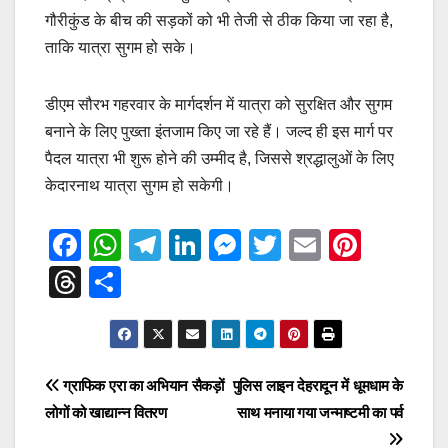
गौरीकुंड के बीच की सड़कों को भी तेजी से ठीक किया जा रहा है,
ताकि यात्रा सुगम हो सके।
डीएम सौरभ गहरवार के मार्गदर्शन में यात्रा को सुरक्षित और सुगम
बनाने के लिए पुख्ता इंतजाम किए जा रहे हैं। जल्द ही इस मार्ग पर
पैदल यात्रा भी शुरू होने की उम्मीद है, जिससे श्रद्धालुओं के लिए
केदारनाथ यात्रा सुगम हो सकेगी।
F
W
T
Li
M
T
E
Pi
a
h
el
n
e
wi
m
nt
T
S
c
at
e
k
ss
tt
ail
er
hr
h
e
s
gr
e
e
er
e
e
ar
b
A
a
dI
n
st
a
e
Post
ग्राफिक एरा का अभियान सैकड़ों
पुलिस लाइन देहरादून में धूमधाम के
o
p
m
n
g
d
लोगों को खाद्यान्न वितरण
साथ मनाया गया जन्माष्टमी का पर्व
navigation
o
p
er
s