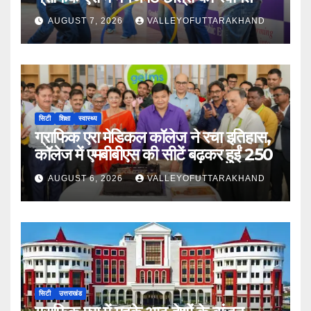
AUGUST 7, 2026
VALLEYOFUTTARAKHAND
सिटी
शिक्षा
स्वास्थ्य
ग्राफिक एरा मेडिकल कॉलेज ने रचा इतिहास,
कॉलेज में एमबीबीएस की सीटें बढ़कर हुईं 250
AUGUST 6, 2026
VALLEYOFUTTARAKHAND
सिटी
उत्तराखंड