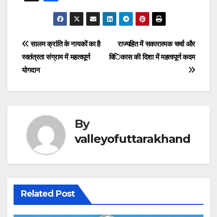
c
at
e
k
ss
tt
ail
er
hr
h
e
s
gr
e
e
er
e
e
ar
b
A
a
dI
n
st
a
e
Post
सालम क्रांति के नायकों का है
राज्यहित में सकारात्मक चर्चा और
o
p
m
n
g
d
स्वतंत्रता संग्राम में महत्वपूर्ण
विकास की दिशा में महत्वपूर्ण कदम
navigation
o
p
er
s
योगदान
k
By
valleyofuttarakhand
Related Post