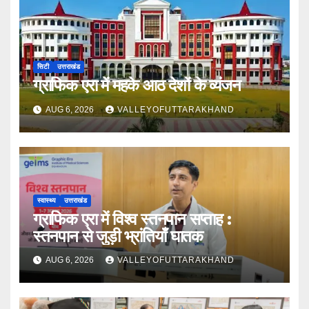
सिटी
उत्तराखंड
ग्राफिक एरा में महके आठ देशों के व्यंजन
AUG 6, 2026
VALLEYOFUTTARAKHAND
स्वास्थ्य
उत्तराखंड
ग्राफिक एरा में विश्व स्तनपान सप्ताह :
स्तनपान से जुड़ी भ्रांतियाँ घातक
AUG 6, 2026
VALLEYOFUTTARAKHAND