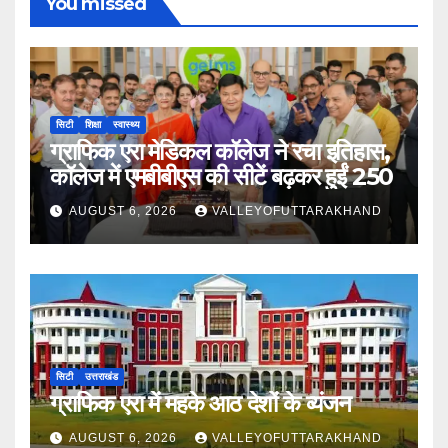
You missed
सिटी
शिक्षा
स्वास्थ्य
ग्राफिक एरा मेडिकल कॉलेज ने रचा इतिहास,
कॉलेज में एमबीबीएस की सीटें बढ़कर हुईं 250
AUGUST 6, 2026
VALLEYOFUTTARAKHAND
सिटी
उत्तराखंड
ग्राफिक एरा में महके आठ देशों के व्यंजन
AUGUST 6, 2026
VALLEYOFUTTARAKHAND