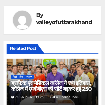
By
valleyofuttarakhand
Related Post
सिटी
शिक्षा
स्वास्थ्य
ग्राफिक एरा मेडिकल कॉलेज ने रचा इतिहास,
कॉलेज में एमबीबीएस की सीटें बढ़कर हुईं 250
AUG 6, 2026
VALLEYOFUTTARAKHAND