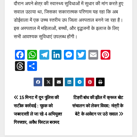
दौरान अपने क्षेत्र की स्वास्थ्य सुविधाओं में सुधार की मांग करते हुए
सवाल उठाया था, जिसका सकारात्मक परिणाम यह रहा कि अब
डोईवाला में एक उच्च स्तरीय उप जिला अस्पताल बनने जा रहा है।
इस अस्पताल में महिलाओं, बच्चों, और वृद्धजनों के इलाज के लिए
सभी आवश्यक सुविधाएं उपलब्ध होंगी।
F
W
T
Li
M
T
E
Pi
a
h
el
n
e
wi
m
nt
T
S
c
at
e
k
ss
tt
ail
er
hr
h
e
s
gr
e
e
er
e
e
ar
b
A
a
dI
n
st
a
e
Post
15 मिनट में दून पुलिस की
टिहरी बांध की झील में क्रूज बोट
o
p
m
n
g
d
सटीक कार्रवाई : युवक को
संचालन को लेकर विवाद: मंत्री के
navigation
o
p
er
s
जबरदस्ती ले जा रहे 4 अभियुक्त
बेटे के आवेदन पर उठे सवाल
k
गिरफ्तार, अवैध पिस्टल बरामद