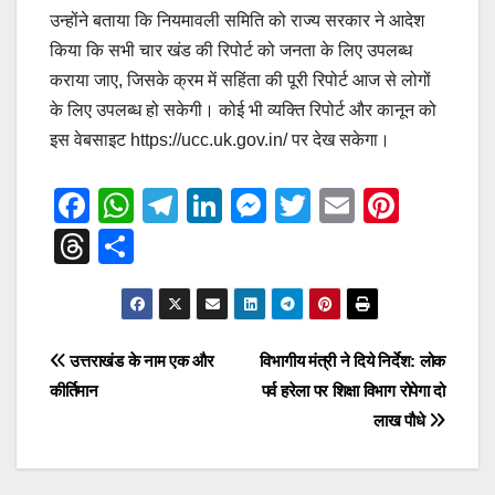
उन्होंने बताया कि नियमावली समिति को राज्य सरकार ने आदेश
किया कि सभी चार खंड की रिपोर्ट को जनता के लिए उपलब्ध
कराया जाए, जिसके क्रम में सहिंता की पूरी रिपोर्ट आज से लोगों
के लिए उपलब्ध हो सकेगी। कोई भी व्यक्ति रिपोर्ट और कानून को
इस वेबसाइट https://ucc.uk.gov.in/ पर देख सकेगा।
F
W
T
Li
M
T
E
Pi
a
h
el
n
e
wi
m
nt
T
S
c
at
e
k
ss
tt
ail
er
hr
h
e
s
gr
e
e
er
e
e
ar
b
A
a
dI
n
st
a
e
Post
उत्तराखंड के नाम एक और
विभागीय मंत्री ने दिये निर्देश: लोक
o
p
m
n
g
d
कीर्तिमान
पर्व हरेला पर शिक्षा विभाग रोपेगा दो
navigation
o
p
er
s
लाख पौधे
k