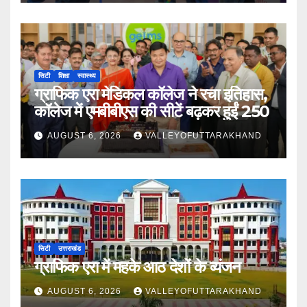
सिटी
शिक्षा
स्वास्थ्य
ग्राफिक एरा मेडिकल कॉलेज ने रचा इतिहास,
कॉलेज में एमबीबीएस की सीटें बढ़कर हुईं 250
AUGUST 6, 2026
VALLEYOFUTTARAKHAND
सिटी
उत्तराखंड
ग्राफिक एरा में महके आठ देशों के व्यंजन
AUGUST 6, 2026
VALLEYOFUTTARAKHAND