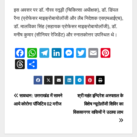
इस अवसर पर डॉ. गौरव रतूड़ी (चिकित्सा अधीक्षक), डॉ. डिंपल
रैना (प्रोफेसर माइक्रोबायोलॉजी और लैब निदेशक एसएमआईएच),
डॉ. मालविका सिंह (सहायक प्रोफेसर माइक्रोबायोलॉजी), डॉ.
मनीष कुमार (सीनियर रेजिडेंट) और स्नातकोत्तर उपस्थित थे।
F
W
T
Li
M
T
E
Pi
a
h
el
n
e
wi
m
nt
T
S
c
at
e
k
ss
tt
ail
er
hr
h
e
s
gr
e
e
er
e
e
ar
b
A
a
dI
n
st
a
e
Post
सावधान: उत्तराखंड में सामने
श्री महंत इन्दिरेश अस्पताल के
o
p
m
n
g
d
आये कोरोना पॉजिटिव 02 मरीज
विशेष न्यूरोलॉजी शिविर का
navigation
o
p
er
s
विकासनगर वासियों ने उठाया लाभ
k