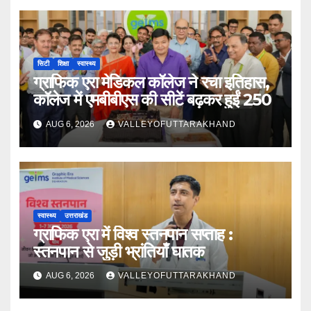
सिटी
शिक्षा
स्वास्थ्य
ग्राफिक एरा मेडिकल कॉलेज ने रचा इतिहास,
कॉलेज में एमबीबीएस की सीटें बढ़कर हुईं 250
AUG 6, 2026
VALLEYOFUTTARAKHAND
स्वास्थ्य
उत्तराखंड
ग्राफिक एरा में विश्व स्तनपान सप्ताह :
स्तनपान से जुड़ी भ्रांतियाँ घातक
AUG 6, 2026
VALLEYOFUTTARAKHAND