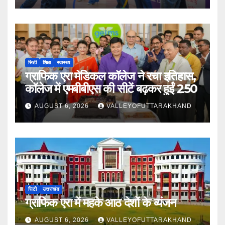
सिटी
शिक्षा
स्वास्थ्य
ग्राफिक एरा मेडिकल कॉलेज ने रचा इतिहास,
कॉलेज में एमबीबीएस की सीटें बढ़कर हुईं 250
AUGUST 6, 2026
VALLEYOFUTTARAKHAND
सिटी
उत्तराखंड
ग्राफिक एरा में महके आठ देशों के व्यंजन
AUGUST 6, 2026
VALLEYOFUTTARAKHAND