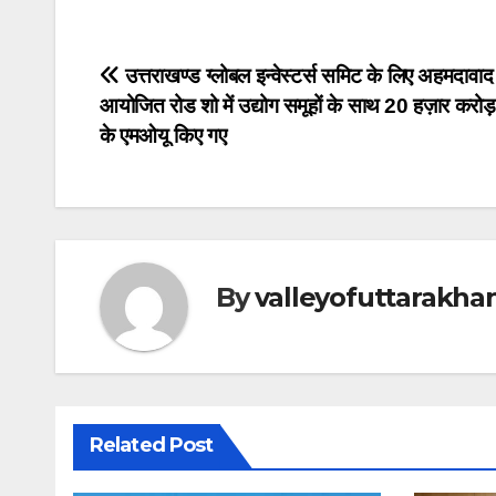
c
at
e
k
ss
tt
ail
er
e
s
gr
e
e
er
e
Post
उत्तराखण्ड ग्लोबल इन्वेस्टर्स समिट के लिए अहमदावाद म
b
A
a
dI
n
st
आयोजित रोड शो में उद्योग समूहों के साथ 20 हज़ार करो
navigation
o
p
m
n
g
के एमओयू किए गए
o
p
er
k
By
valleyofuttarakha
Related Post