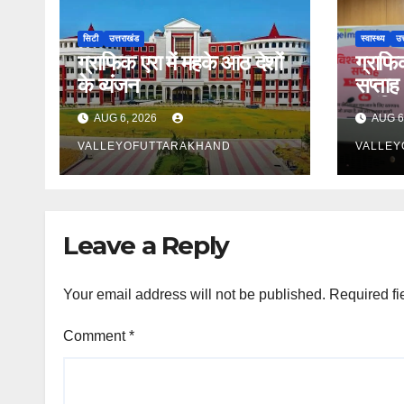
सिटी
उत्तराखंड
स्वास्थ्य
उत
ग्राफिक एरा में महके आठ देशों
ग्राफिक
के व्यंजन
सप्ताह 
भ्रांति
AUG 6, 2026
AUG 6
VALLEYOFUTTARAKHAND
VALLEY
Leave a Reply
Your email address will not be published.
Required fi
Comment
*