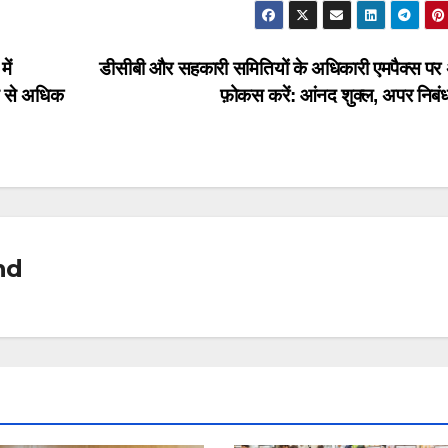
e
ar
a
e
ें
डीसीबी और सहकारी समितियों के अधिकारी एमपैक्स प
d
ड़ से अधिक
फ़ोकस करें: आंनद शुक्ल, अपर निब
s
nd