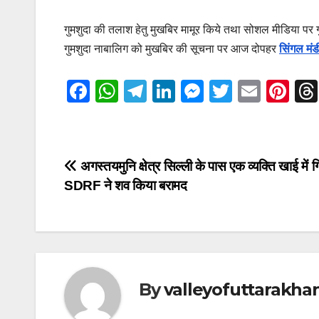
गुमशुदा की तलाश हेतु मुखबिर मामूर किये तथा सोशल मीडिया पर ग
गुमशुदा नाबालिग को मुखबिर की सूचना पर आज दोपहर
सिंगल मंड
F
W
T
Li
M
T
E
Pi
a
h
el
n
e
wi
m
nt
c
at
e
k
ss
tt
ail
er
e
s
gr
e
e
er
e
Post
अगस्तयमुनि क्षेत्र सिल्ली के पास एक व्यक्ति खाई में ग
b
A
a
dI
n
st
SDRF ने शव किया बरामद
navigation
o
p
m
n
g
o
p
er
k
By
valleyofuttarakha