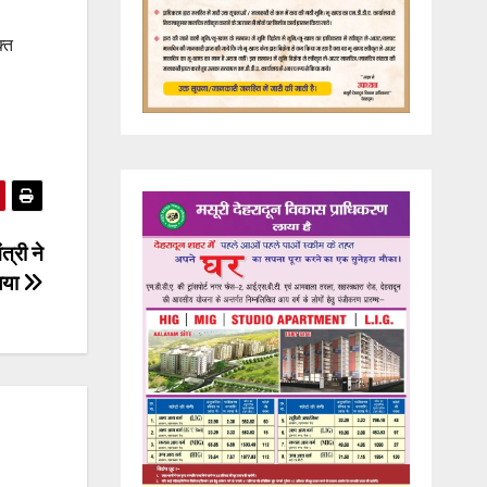
्त
त्री ने
लिया