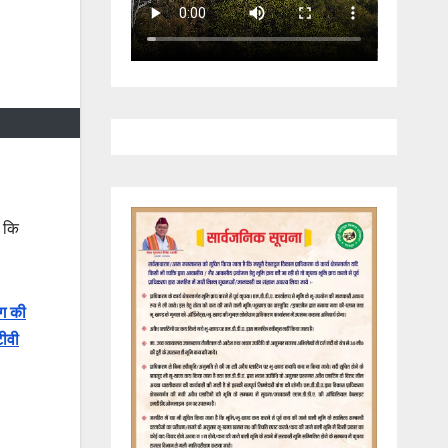
ी कि
िग की
टीवी