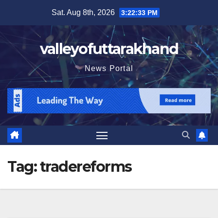
Skip
Sat. Aug 8th, 2026
3:22:34 PM
to
content
valleyofuttarakhand
News Portal
Tag:
tradereforms