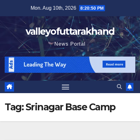
Skip
Mon. Aug 10th, 2026
8:20:51 PM
to
content
valleyofuttarakhand
News Portal
Tag:
Srinagar Base Camp