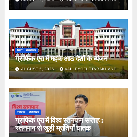
सिटी
उत्तराखंड
ग्राफिक एरा में महके आठ देशों के व्यंजन
AUGUST 6, 2026
VALLEYOFUTTARAKHAND
स्वास्थ्य
उत्तराखंड
ग्राफिक एरा में विश्व स्तनपान सप्ताह :
स्तनपान से जुड़ी भ्रांतियाँ घातक