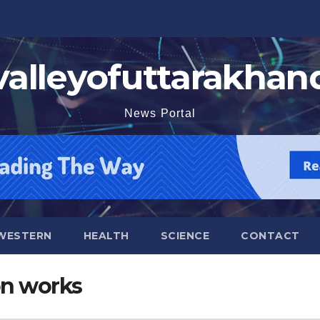
valleyofuttarakhan
News Portal
WESTERN
HEALTH
SCIENCE
CONTACT
on works