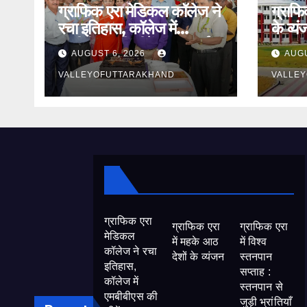
ग्राफिक एरा मेडिकल कॉलेज ने
ग्राफि
रचा इतिहास, कॉलेज में
के व्य
एमबीबीएस की सीटें बढ़कर हुईं
AUGUST 6, 2026
AUGU
250
VALLEYOFUTTARAKHAND
VALLE
ग्राफिक एरा
ग्राफिक एरा
ग्राफिक एरा
मेडिकल
में महके आठ
में विश्व
कॉलेज ने रचा
देशों के व्यंजन
स्तनपान
इतिहास,
सप्ताह :
कॉलेज में
स्तनपान से
एमबीबीएस की
जुड़ी भ्रांतियाँ