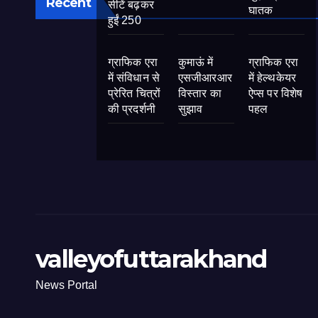
Recent
सीटें बढ़कर
घातक
हुईं 250
ग्राफिक एरा
कुमाऊं में
ग्राफिक एरा
में संविधान से
एसजीआरआर
में हेल्थकेयर
प्रेरित चित्रों
विस्तार का
ऐप्स पर विशेष
की प्रदर्शनी
सुझाव
पहल
valleyofuttarakhand
News Portal