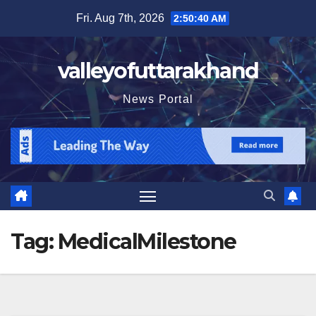
Skip
Fri. Aug 7th, 2026
2:50:41 AM
to
content
valleyofuttarakhand
News Portal
Tag:
MedicalMilestone