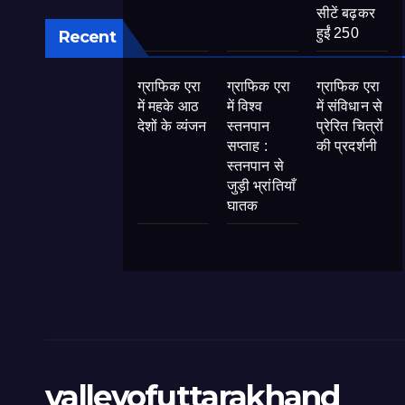
सीटें बढ़कर
हुईं 250
Recent
ग्राफिक एरा
ग्राफिक एरा
ग्राफिक एरा
में महके आठ
में विश्व
में संविधान से
देशों के व्यंजन
स्तनपान
प्रेरित चित्रों
सप्ताह :
की प्रदर्शनी
स्तनपान से
जुड़ी भ्रांतियाँ
घातक
valleyofuttarakhand