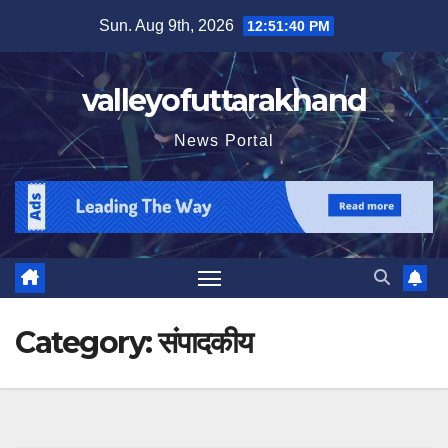
Skip
Sun. Aug 9th, 2026
12:51:41 PM
to
content
valleyofuttarakhand
News Portal
Category:
संपादकीय