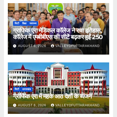
सिटी
शिक्षा
स्वास्थ्य
ग्राफिक एरा मेडिकल कॉलेज ने रचा इतिहास,
कॉलेज में एमबीबीएस की सीटें बढ़कर हुईं 250
AUGUST 6, 2026
VALLEYOFUTTARAKHAND
सिटी
उत्तराखंड
ग्राफिक एरा में महके आठ देशों के व्यंजन
AUGUST 6, 2026
VALLEYOFUTTARAKHAND